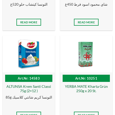
شاي محمود اسود فرط 450غ
التونسا كيتشاب حلو 520غ
READ MORE
READ MORE
Art.Nr: 14583
Art.Nr: 10251
ALTUNSA Krem Santi Classi
YERBA MATE Kharta Grün
75g (2×12 )
250g x 20 St.
85g التونسا كریم شانتي كلاسیك