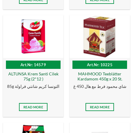
Art.Nr: 14579
Art.Nr: 10225
ALTUNSA Krem Santi Cilek
MAHMOOD Teeblätter
75g (2*12 )
Kardamom 450g x 20 St.
شاي محمود فرط مع هال 450 غ
85g التونسا كریم شانتي فراولة
READ MORE
READ MORE