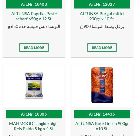
Art.Nr: 10403
Art.Nr: 12027
ALTUNSA Paprika Paste
ALTUNSA Burgul mittel
scharf 650g x 12 St.
900gr x 10 St.
برغل وسط التونسا 900 غ
g التونسا دبس فليفلة حدة 650
READ MORE
READ MORE
Art.Nr: 10305
Art.Nr: 14435
MAHMOOD Langkörniger
ALTUNSA Rote Linsen 900gr
Reis Baldo 5 kg x 4 St.
x10 St.