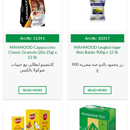
Art.Nr: 11341
Art.Nr: 10317
MAHMOOD Cappuccino
MAHMOOD langkörniger
Classic Granule (20x 25g) x
Reis Baldo 900g x 12 St.
12 St.
رز محمود بالدو حبة مصرية 900
كابتشينو ايطالي مع حبيبات
غ
شوكولا بالكيس
READ MORE
READ MORE