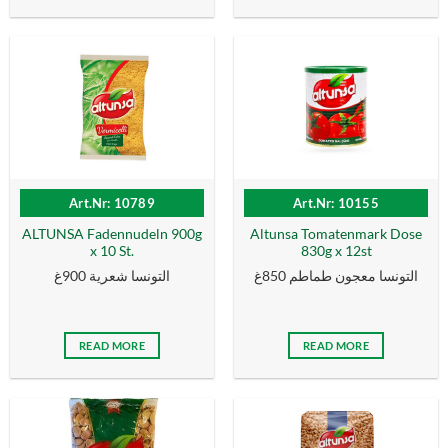
Art.Nr: 10789
Art.Nr: 10155
ALTUNSA Fadennudeln 900g
Altunsa Tomatenmark Dose
x 10 St.
830g x 12st
التونسا معجون طماطم 850غ
التونسا شعرية 900غ
READ MORE
READ MORE