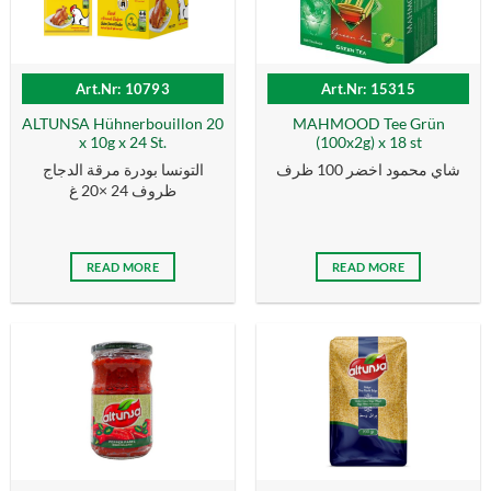
Art.Nr: 10793
Art.Nr: 15315
ALTUNSA Hühnerbouillon 20
MAHMOOD Tee Grün
x 10g x 24 St.
(100x2g) x 18 st
شاي محمود اخضر 100 ظرف
التونسا بودرة مرقة الدجاج
ظروف 24 ×20 غ
READ MORE
READ MORE