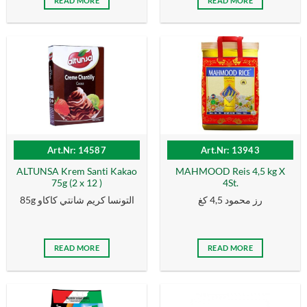
READ MORE
READ MORE
Art.Nr: 14587
Art.Nr: 13943
ALTUNSA Krem Santi Kakao
MAHMOOD Reis 4,5 kg X
75g (2 x 12 )
4St.
رز محمود 4,5 كغ
85g التونسا كریم شانتي كاكاو
READ MORE
READ MORE