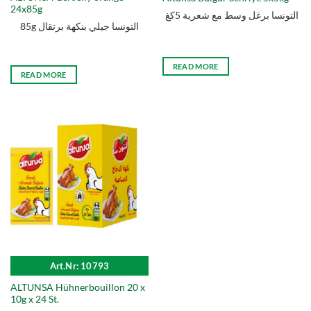
24x85g
التونسا برغل وسط مع شعرية 5كغ
85g التونسا جيلي بنكهة برتقال
READ MORE
READ MORE
Art.Nr: 10793
ALTUNSA Hühnerbouillon 20 x
10g x 24 St.