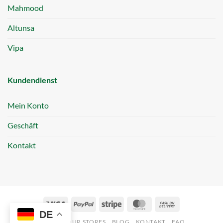
Mahmood
Altunsa
Vipa
Kundendienst
Mein Konto
Geschäft
Kontakt
Visa
PayPal
Stripe
MasterCard
Cash
DE
On
ABOUT
OUR STORES
BLOG
KONTAKT
FAQ