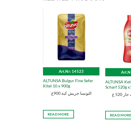
Art.Nr: 14523
Art.N
ALTUNSA Bulgur Fine Sefer
ALTUNSA Ket
Kitel 10 x 900g
Scharf 520g x
التونسا جريش كبة 900غ
 520 غ
READ MORE
READ MOR