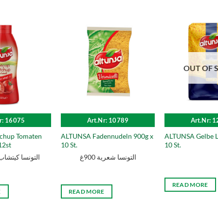
OUT OF 
r: 16075
Art.Nr: 10789
Art.Nr: 
chup Tomaten
ALTUNSA Fadennudeln 900g x
ALTUNSA Gelbe L
12st
10 St.
10 St.
التونسا شعرية 900غ
التونسا كيتشاب حار
READ MORE
E
READ MORE