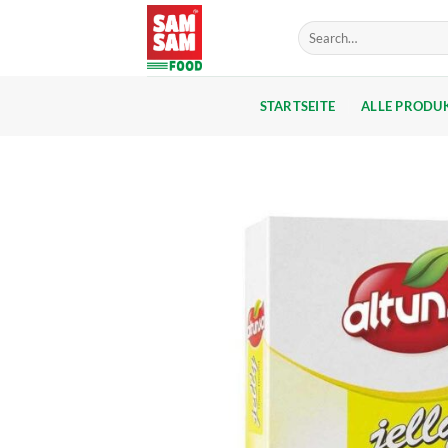
Skip
Search
to
for:
content
STARTSEITE
ALLE PRODU