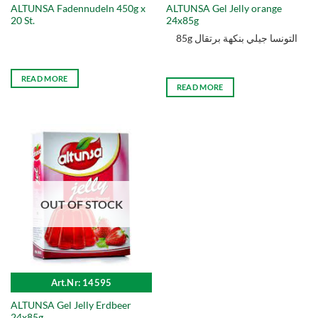
ALTUNSA Fadennudeln 450g x
ALTUNSA Gel Jelly orange
20 St.
24x85g
85g التونسا جيلي بنكهة برتقال
READ MORE
READ MORE
OUT OF STOCK
Art.Nr: 14595
ALTUNSA Gel Jelly Erdbeer
24x85g