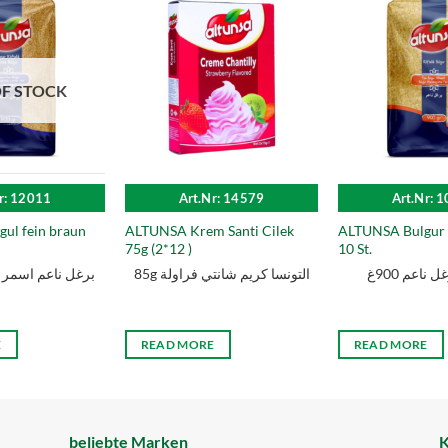
F STOCK
r: 12011
Art.Nr: 14579
Art.Nr: 
ul fein braun
ALTUNSA Krem Santi Cilek
ALTUNSA Bulgur f
75g (2*12 )
10 St.
 ناعم 900غ
85g التونسا كریم شانتي فراولة
برغل ناعم اسمر التون
E
READ MORE
READ MORE
beliebte Marken
K