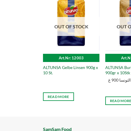
OUT OF STOCK
OUT O
Art.Nr: 12003
Art.N
ALTUNSA Gelbe Linsen 900g x
ALTUNSA Burg
10 St.
900gr x 10Stk
سا 900 غ
READ MORE
READ MOR
SamSam Food