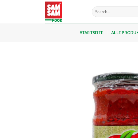
Skip
Search
to
for:
content
STARTSEITE
ALLE PRODU