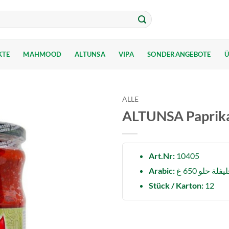
KTE
MAHMOOD
ALTUNSA
VIPA
SONDERANGEBOTE
Ü
ALLE
ALTUNSA Paprika 
Art.Nr:
10405
Arabic:
ة حلو 650 غ
Stück / Karton:
12