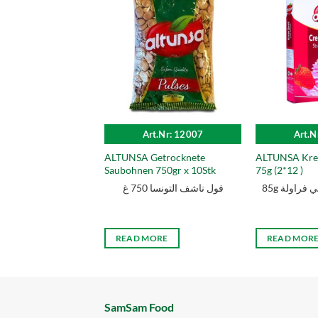
Art.Nr: 12007
Art.N
ALTUNSA Getrocknete
ALTUNSA Krem
Saubohnen 750gr x 10Stk
75g (2*12 )
85g فراولة
فول ناشف التونسا 750 غ
READ MORE
READ MOR
SamSam Food