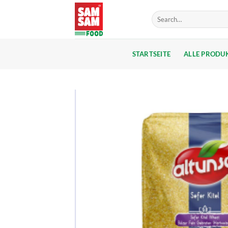
Skip
Search
to
for:
content
STARTSEITE
ALLE PRODU