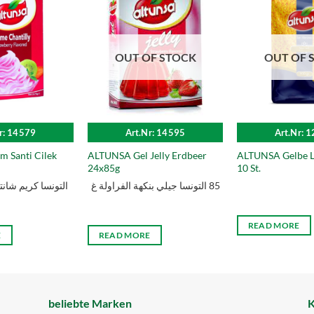
OUT OF STOCK
OUT OF 
r: 14579
Art.Nr: 14595
Art.Nr: 
 Santi Cilek
ALTUNSA Gel Jelly Erdbeer
ALTUNSA Gelbe L
24x85g
10 St.
85 التونسا جيلي بنكھة الفراولة غ
التونسا كریم شانتي 
READ MORE
E
READ MORE
beliebte Marken
K