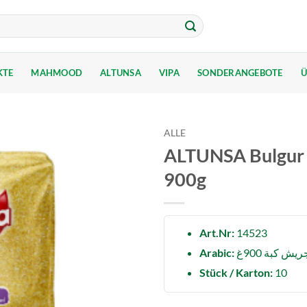
KTE
MAHMOOD
ALTUNSA
VIPA
SONDERANGEBOTE
Ü
ALLE
ALTUNSA Bulgur F
900g
Art.Nr:
14523
Arabic:
يش كبة 900غ
Stück / Karton:
10