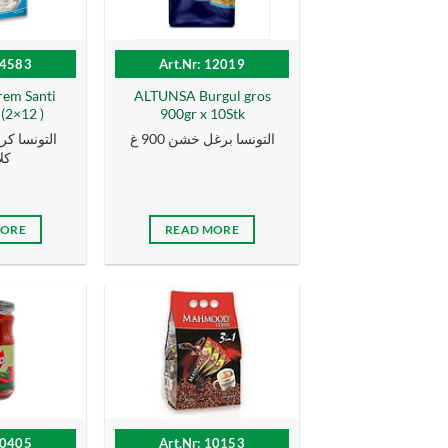
14583
Art.Nr: 12019
em Santi
ALTUNSA Burgul gros
 (2×12 )
900gr x 10Stk
التونسا برغل خشن 900 غ
كل
MORE
READ MORE
10405
Art.Nr: 10153