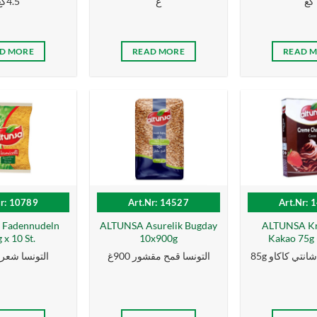
كغ
غ
4.5كغ
D MORE
READ MORE
READ 
Nr: 10789
Art.Nr: 14527
Art.Nr: 
Fadennudeln
ALTUNSA Asurelik Bugday
ALTUNSA Kr
 x 10 St.
10x900g
Kakao 75g (
85g نتي كاكاو
التونسا قمح مقشور 900غ
التونسا شعرية 0