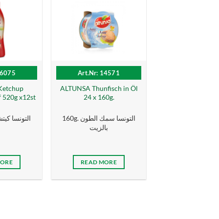
16075
Art.Nr: 14571
Ketchup
ALTUNSA Thunfisch in Öl
 520g x12st
24 x 160g.
160g. التونسا سمك الطون
التونسا كيتشاب
بالزیت
MORE
READ MORE