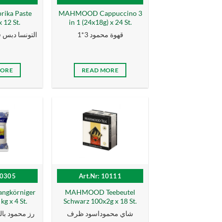
ika Paste
MAHMOOD Cappuccino 3
 12 St.
in 1 (24x18g) x 24 St.
قهوة محمود 3*1
التونسا دبس فليف
MORE
READ MORE
10305
Art.Nr: 10111
gkörniger
MAHMOOD Teebeutel
kg x 4 St.
Schwarz 100x2g x 18 St.
شاي محموداسود ظرف