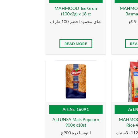
MAHMOOD Tee Grün
MAHMOOD
(100x2g) x 18 st
Basmat
غ
شاي محمود اخضر 100 ظرف
READ MORE
REA
Art.Nr: 16091
Art.
ALTUNSA Mais Popcorn
MAHMOOD
900g x10st
Rice 4
رز محمود سيلا 1121 بلاستيك
التونسا ذرة 900غ