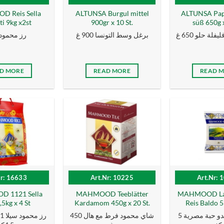
 Reis Sella
ALTUNSA Burgul mittel
ALTUNSA Papr
i 9kg x2st
900gr x 10 St.
süß 650g x
لة حلو 650 غ
برغل وسط التونسا 900 غ
رز محمود 9 ك
D MORE
READ MORE
READ 
Nr: 16633
Art.Nr: 10225
Art.Nr: 
 1121 Sella
MAHMOOD Teeblätter
MAHMOOD Lan
,5kg x 4 St
Kardamom 450g x 20 St.
Reis Baldo 5 
رز محمود بالدو حبة مصرية 5
شاي محمود فرط مع هال 450