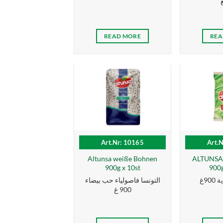
READ MORE
REA
Art.Nr: 10165
Art.
Altunsa weiße Bohnen
ALTUNSA 
900g x 10st
900g
90غ
التونسا فاصولياء حب بيضاء
900 غ