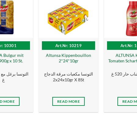
Nr: 10301
Art.Nr: 10219
Art.Nr: 
 Bulgur mit
Altunsa Kippenbouillon
ALTUNSA 
00g x 10 St.
2*24*10gr
Tomaten Scharf
 حار 520 غ
التونسا مكعبات مرقة الدجاج
غ
2x24x10gr X 8St
D MORE
READ MORE
READ 