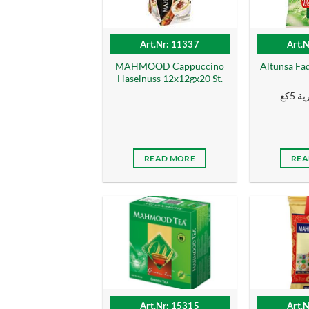
Art.Nr: 11337
Art.
MAHMOOD Cappuccino
Altunsa Fa
Haselnuss 12x12gx20 St.
 5كغ
READ MORE
REA
Art.Nr: 15315
Art.