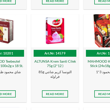
D MORE
READ MORE
READ 
Nr: 10201
Art.Nr: 14579
Art.Nr: 
 Teebeutel
ALTUNSA Krem Santi Cilek
MAHMOOD Kaf
00x2g x 18 St.
75g (2*12 )
Stick (24x18g
مود 3*1
85g التونسا كریم شانتي
شاي محمود ظر
فراولة
D MORE
READ MORE
READ 