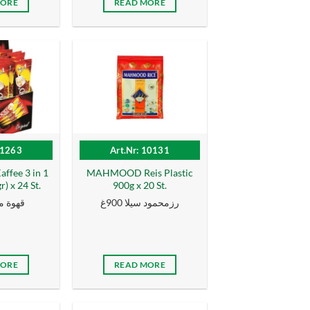
MORE
READ MORE
11263
Art.Nr: 10131
fee 3 in 1
MAHMOOD Reis Plastic
r) x 24 St.
900g x 20 St.
رزمحمود سيلا 900غ
قهوة مح
MORE
READ MORE