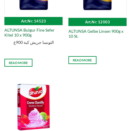
Art.Nr: 14523
Art.Nr: 12003
ALTUNSA Bulgur Fine Sefer
ALTUNSA Gelbe Linsen 900g x
Kitel 10 x 900g
10 St.
التونسا جريش كبة 900غ
READ MORE
READ MORE