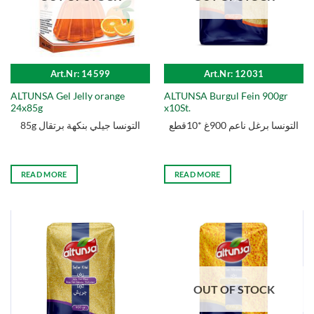
Art.Nr: 14599
Art.Nr: 12031
ALTUNSA Gel Jelly orange
ALTUNSA Burgul Fein 900gr
24x85g
x10St.
التونسا برغل ناعم 900غ *10قطع
85g التونسا جيلي بنكهة برتقال
READ MORE
READ MORE
OUT OF STOCK