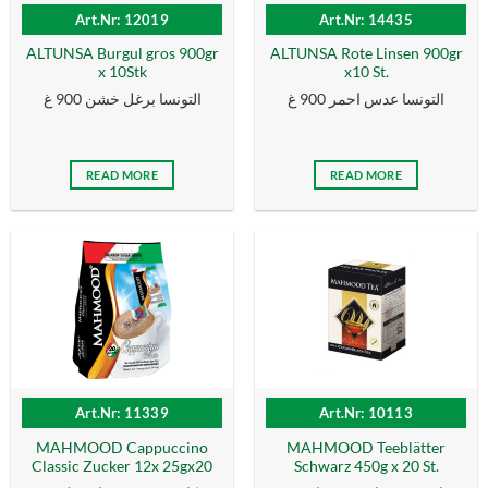
Art.Nr: 12019
Art.Nr: 14435
ALTUNSA Burgul gros 900gr
ALTUNSA Rote Linsen 900gr
x 10Stk
x10 St.
التونسا عدس احمر 900 غ
التونسا برغل خشن 900 غ
READ MORE
READ MORE
Art.Nr: 11339
Art.Nr: 10113
MAHMOOD Cappuccino
MAHMOOD Teeblätter
Classic Zucker 12x 25gx20
Schwarz 450g x 20 St.