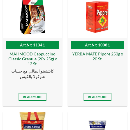
Art.Nr: 11341
Art.Nr: 10081
MAHMOOD Cappuccino
YERBA MATE Pipore 250g x
Classic Granule (20x 25g) x
20 St.
12 St.
كابتشينو ايطالي مع حبيبات
شوكولا بالكيس
READ MORE
READ MORE