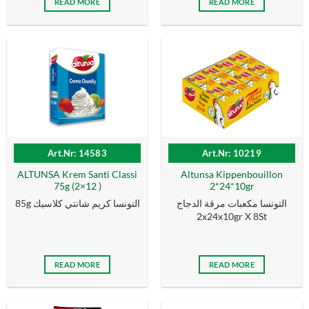
READ MORE
READ MORE
Art.Nr: 14583
Art.Nr: 10219
ALTUNSA Krem Santi Classi
Altunsa Kippenbouillon
75g (2×12 )
2*24*10gr
التونسا مكعبات مرقة الدجاج
85g التونسا كریم شانتي كلاسیك
2x24x10gr X 8St
READ MORE
READ MORE