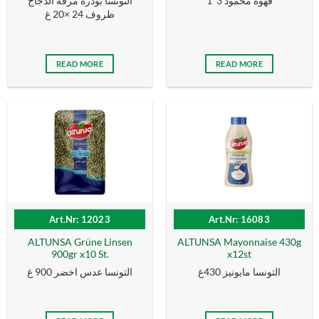
قهوة محمود 3*1
التونسا بودرة مرقة الدجاج
ظروف 24 ×20 غ
READ MORE
READ MORE
Art.Nr: 12023
Art.Nr: 16083
ALTUNSA Grüne Linsen
ALTUNSA Mayonnaise 430g
900gr x10 St.
x12st
التونسا مايونيز 430غ
التونسا عدس اخضر 900 غ