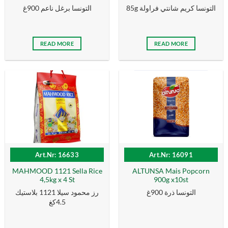
85g التونسا كریم شانتي فراولة
التونسا برغل ناعم 900غ
READ MORE
READ MORE
Art.Nr: 16633
Art.Nr: 16091
MAHMOOD 1121 Sella Rice
ALTUNSA Mais Popcorn
4,5kg x 4 St
900g x10st
التونسا ذرة 900غ
رز محمود سيلا 1121 بلاستيك
4.5كغ