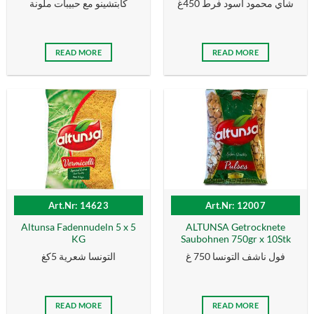
شاي محمود اسود فرط 450غ
كابتشينو مع حبيبات ملونة
READ MORE
READ MORE
Art.Nr: 14623
Art.Nr: 12007
Altunsa Fadennudeln 5 x 5
ALTUNSA Getrocknete
KG
Saubohnen 750gr x 10Stk
فول ناشف التونسا 750 غ
التونسا شعرية 5كغ
READ MORE
READ MORE