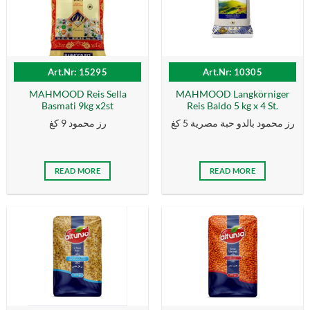
Art.Nr: 15295
Art.Nr: 10305
MAHMOOD Reis Sella
MAHMOOD Langkörniger
Basmati 9kg x2st
Reis Baldo 5 kg x 4 St.
رز محمود بالدو حبة مصرية 5 كغ
رز محمود 9 كغ
READ MORE
READ MORE