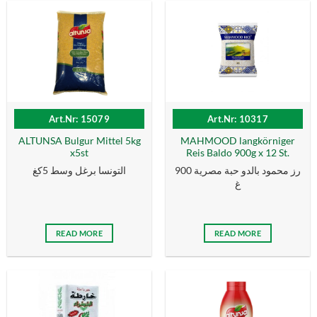
Art.Nr: 15079
Art.Nr: 10317
ALTUNSA Bulgur Mittel 5kg
MAHMOOD langkörniger
x5st
Reis Baldo 900g x 12 St.
رز محمود بالدو حبة مصرية 900
التونسا برغل وسط 5كغ
غ
READ MORE
READ MORE