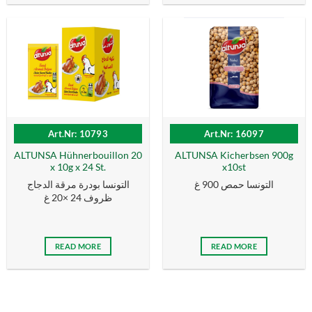
Art.Nr: 10793
Art.Nr: 16097
ALTUNSA Hühnerbouillon 20
ALTUNSA Kicherbsen 900g
x 10g x 24 St.
x10st
التونسا حمص 900 غ
التونسا بودرة مرقة الدجاج
ظروف 24 ×20 غ
READ MORE
READ MORE