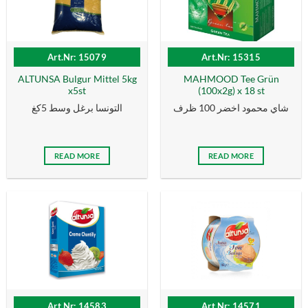
Art.Nr: 15079
Art.Nr: 15315
ALTUNSA Bulgur Mittel 5kg
MAHMOOD Tee Grün
x5st
(100x2g) x 18 st
شاي محمود اخضر 100 ظرف
التونسا برغل وسط 5كغ
READ MORE
READ MORE
Art.Nr: 14583
Art.Nr: 14571