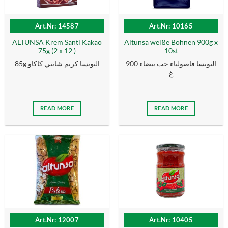
Art.Nr: 14587
Art.Nr: 10165
ALTUNSA Krem Santi Kakao
Altunsa weiße Bohnen 900g x
75g (2 x 12 )
10st
التونسا فاصولياء حب بيضاء 900
85g التونسا كریم شانتي كاكاو
غ
READ MORE
READ MORE
Art.Nr: 12007
Art.Nr: 10405