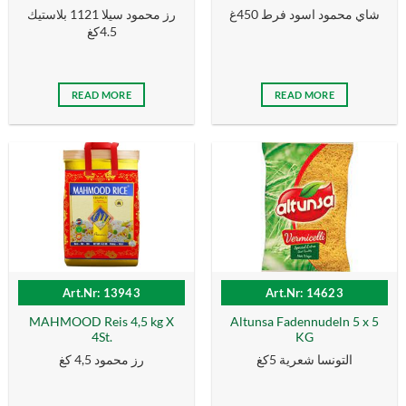
شاي محمود اسود فرط 450غ
رز محمود سيلا 1121 بلاستيك
4.5كغ
READ MORE
READ MORE
Art.Nr: 13943
Art.Nr: 14623
MAHMOOD Reis 4,5 kg X
Altunsa Fadennudeln 5 x 5
4St.
KG
التونسا شعرية 5كغ
رز محمود 4,5 كغ