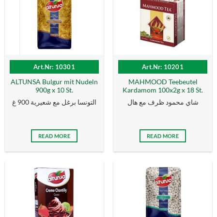
Art.Nr: 10301
Art.Nr: 10201
ALTUNSA Bulgur mit Nudeln
MAHMOOD Teebeutel
900g x 10 St.
Kardamom 100x2g x 18 St.
شاي محمود ظرف مع هال
التونسا برغل مع شعيرية 900 غ
READ MORE
READ MORE