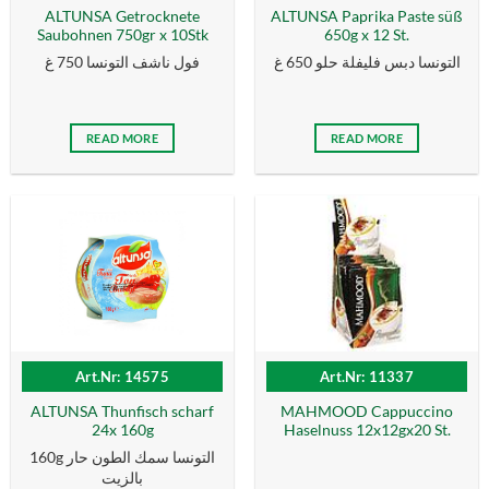
ALTUNSA Getrocknete
ALTUNSA Paprika Paste süß
Saubohnen 750gr x 10Stk
650g x 12 St.
التونسا دبس فليفلة حلو 650 غ
فول ناشف التونسا 750 غ
READ MORE
READ MORE
Art.Nr: 14575
Art.Nr: 11337
ALTUNSA Thunfisch scharf
MAHMOOD Cappuccino
24x 160g
Haselnuss 12x12gx20 St.
160g التونسا سمك الطون حار
بالزیت