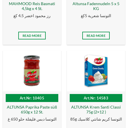
MAHMOOD Reis Basmati
Altunsa Fadennudeln 5 x 5
4,5kg x 4 St.
KG
التونسا شعرية 5كغ
رز محمود اخضر 4.5 كغ
READ MORE
READ MORE
Art.Nr: 10405
Art.Nr: 14583
ALTUNSA Paprika Paste süß
ALTUNSA Krem Santi Classi
650g x 12 St.
75g (2×12 )
85g التونسا كریم شانتي كلاسیك
التونسا دبس فليفلة حلو 650 غ