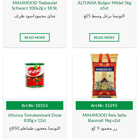
MAHMOOD Teebeutel
ALTUNSA Bulgur Mittel 5kg
Schwarz 100x2g x 18 St.
x5st
التونسا برغل وسط 5كغ
شاي محموداسود ظرف
READ MORE
READ MORE
Art.Nr: 10155
Art.Nr: 15295
Altunsa Tomatenmark Dose
MAHMOOD Reis Sella
830g x 12st
Basmati 9kg x2st
رز محمود 9 كغ
التونسا معجون طماطم 850غ