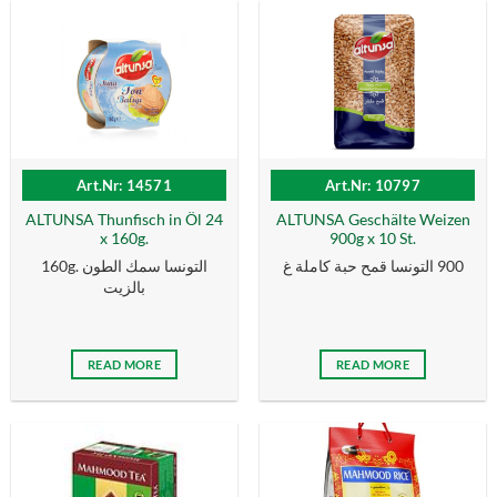
Art.Nr: 14571
Art.Nr: 10797
ALTUNSA Thunfisch in Öl 24
ALTUNSA Geschälte Weizen
x 160g.
900g x 10 St.
900 التونسا قمح حبة كاملة غ
160g. التونسا سمك الطون
بالزیت
READ MORE
READ MORE