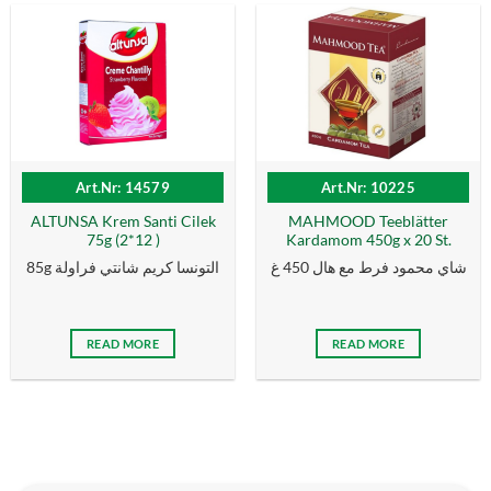
Art.Nr: 14579
Art.Nr: 10225
ALTUNSA Krem Santi Cilek
MAHMOOD Teeblätter
75g (2*12 )
Kardamom 450g x 20 St.
شاي محمود فرط مع هال 450 غ
85g التونسا كریم شانتي فراولة
READ MORE
READ MORE