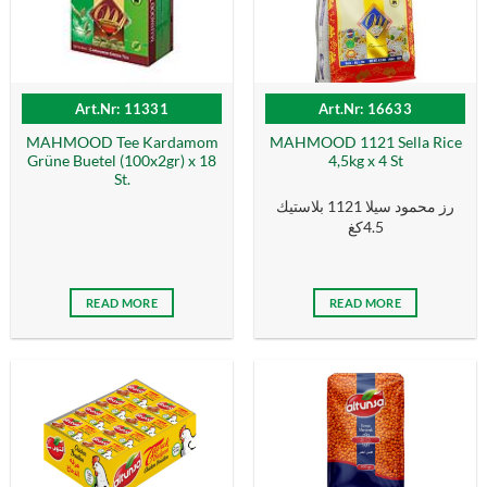
Art.Nr: 11331
Art.Nr: 16633
MAHMOOD Tee Kardamom
MAHMOOD 1121 Sella Rice
Grüne Buetel (100x2gr) x 18
4,5kg x 4 St
St.
رز محمود سيلا 1121 بلاستيك
4.5كغ
READ MORE
READ MORE