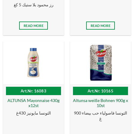
رز محمود بلا ستيك 5 كغ
READ MORE
READ MORE
Art.Nr: 16083
Art.Nr: 10165
ALTUNSA Mayonnaise 430g
Altunsa weiße Bohnen 900g x
x12st
10st
التونسا فاصولياء حب بيضاء 900
التونسا مايونيز 430غ
غ