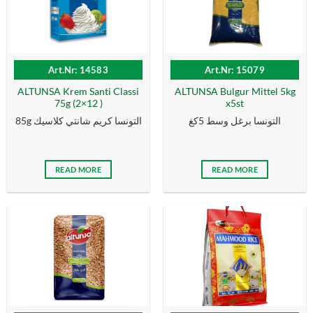
Art.Nr: 14583
Art.Nr: 15079
ALTUNSA Krem Santi Classi
ALTUNSA Bulgur Mittel 5kg
75g (2×12 )
x5st
التونسا برغل وسط 5كغ
85g التونسا كریم شانتي كلاسیك
READ MORE
READ MORE