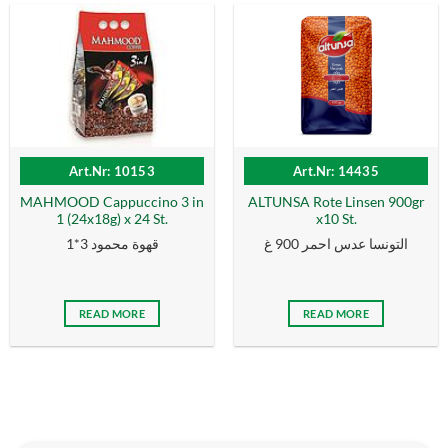
Art.Nr: 10153
Art.Nr: 14435
MAHMOOD Cappuccino 3 in
ALTUNSA Rote Linsen 900gr
1 (24x18g) x 24 St.
x10 St.
التونسا عدس احمر 900 غ
قهوة محمود 3*1
READ MORE
READ MORE