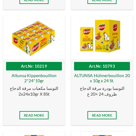
Art.Nr: 10219
Art.Nr: 10793
Altunsa Kippenbouillon
ALTUNSA Hühnerbouillon 20
2*24*10gr
x 10g x 24 St.
التونسا بودرة مرقة الدجاج
التونسا مكعبات مرقة الدجاج
2x24x10gr X 8St
ظروف 24 ×20 غ
READ MORE
READ MORE