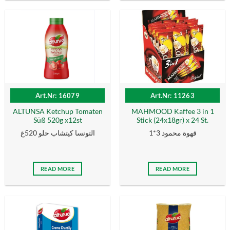
Art.Nr: 16079
Art.Nr: 11263
ALTUNSA Ketchup Tomaten
MAHMOOD Kaffee 3 in 1
Süß 520g x12st
Stick (24x18gr) x 24 St.
قهوة محمود 3*1
التونسا كيتشاب حلو 520غ
READ MORE
READ MORE