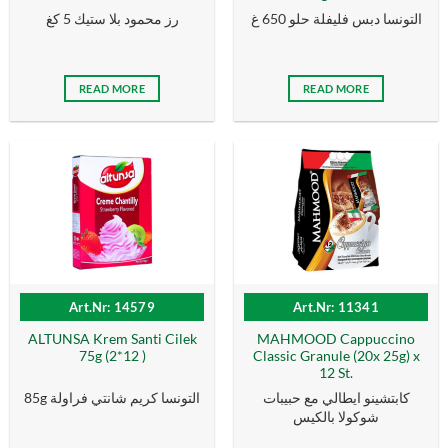
التونسا دبس فليفلة حلو 650 غ
رز محمود بلا ستيك 5 كغ
READ MORE
READ MORE
Art.Nr: 14579
Art.Nr: 11341
ALTUNSA Krem Santi Cilek
MAHMOOD Cappuccino
75g (2*12 )
Classic Granule (20x 25g) x
12 St.
كابتشينو ايطالي مع حبيبات
85g التونسا كریم شانتي فراولة
شوكولا بالكيس