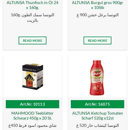
ALTUNSA Thunfisch in Öl 24
ALTUNSA Burgul gros 900gr
x 160g.
x 10Stk
التونسا برغل خشن 900 غ
160g. التونسا سمك الطون
بالزیت
READ MORE
READ MORE
Art.Nr: 10113
Art.Nr: 16075
MAHMOOD Teeblätter
ALTUNSA Ketchup Tomaten
Schwarz 450g x 20 St.
Scharf 520g x12st
التونسا كيتشاب حار 520 غ
شاي محمود اسود فرط 450غ