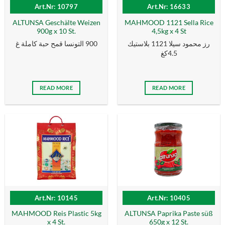
Art.Nr: 10797
Art.Nr: 16633
ALTUNSA Geschälte Weizen
MAHMOOD 1121 Sella Rice
900g x 10 St.
4,5kg x 4 St
رز محمود سيلا 1121 بلاستيك
900 التونسا قمح حبة كاملة غ
4.5كغ
READ MORE
READ MORE
Art.Nr: 10145
Art.Nr: 10405
MAHMOOD Reis Plastic 5kg
ALTUNSA Paprika Paste süß
x 4 St.
650g x 12 St.