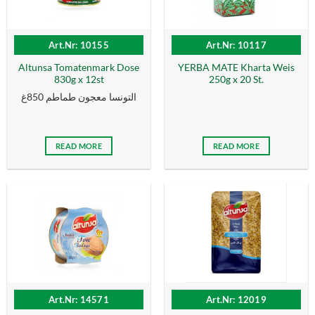
Art.Nr: 10155
Art.Nr: 10117
Altunsa Tomatenmark Dose
YERBA MATE Kharta Weis
830g x 12st
250g x 20 St.
التونسا معجون طماطم 850غ
READ MORE
READ MORE
Art.Nr: 14571
Art.Nr: 12019