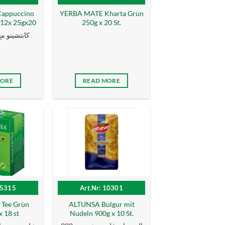
ppuccino
YERBA MATE Kharta Grün
 12x 25gx20
250g x 20 St.
كابتشينو مع
MORE
READ MORE
15315
Art.Nr: 10301
ee Grün
ALTUNSA Bulgur mit
x 18 st
Nudeln 900g x 10 St.