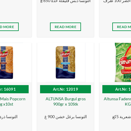
10 ظرف
g التونسا دبس فليفلة حدة 650
D MORE
READ MORE
READ 
Nr: 16091
Art.Nr: 12019
Art.Nr: 
Mais Popcorn
ALTUNSA Burgul gros
Altunsa Fadenn
g x10st
900gr x 10Stk
KG
عرية 5كغ
التونسا برغل خشن 900 غ
التونسا ذرة 900