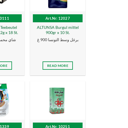
10111
Art.Nr: 12027
eebeutel
ALTUNSA Burgul mittel
g x 18 St.
900gr x 10 St.
برغل وسط التونسا 900 غ
شاي محمو
MORE
READ MORE
11339
Art.Nr: 10251