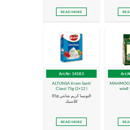
READ MORE
REA
Art.Nr: 14583
Art.
ALTUNSA Krem Santi
MAHMOOD 
Classi 75g (2×12 )
wieß 9
85g التونسا كریم شانتي
كلاسیك
READ MORE
REA