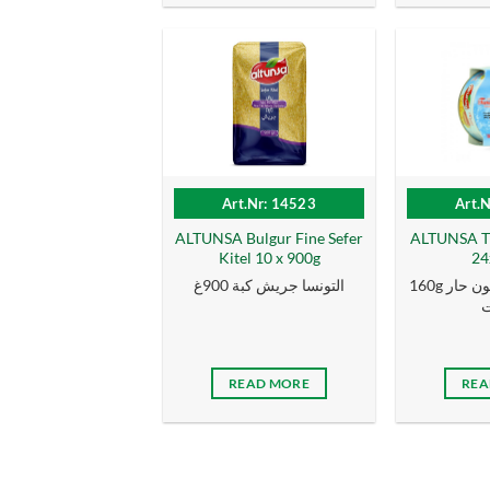
Art.Nr: 14523
Art.
ALTUNSA Bulgur Fine Sefer
ALTUNSA Th
Kitel 10 x 900g
24
160g التونسا سمك الطون حار
التونسا جريش كبة 900غ
ت
READ MORE
REA