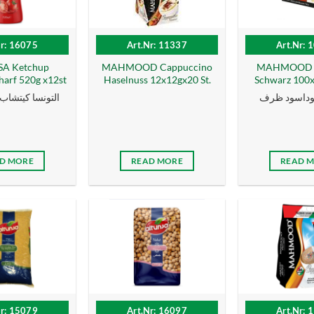
Nr: 16075
Art.Nr: 11337
Art.Nr: 
A Ketchup
MAHMOOD Cappuccino
MAHMOOD T
harf 520g x12st
Haselnuss 12x12gx20 St.
Schwarz 100x2
داسود ظرف
التونسا كيتشاب حار 
D MORE
READ MORE
READ 
Nr: 15079
Art.Nr: 16097
Art.Nr: 