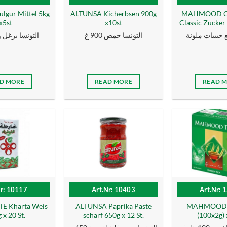
lgur Mittel 5kg
ALTUNSA Kicherbsen 900g
MAHMOOD Ca
x5st
x10st
Classic Zucker
 حبيبات ملونة
التونسا حمص 900 غ
التونسا برغل و
D MORE
READ MORE
READ 
Nr: 10117
Art.Nr: 10403
Art.Nr: 
E Kharta Weis
ALTUNSA Paprika Paste
MAHMOOD T
 x 20 St.
scharf 650g x 12 St.
(100x2g) 