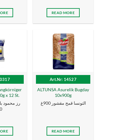
MORE
READ MORE
10317
Art.Nr: 14527
gkörniger
ALTUNSA Asurelik Bugday
0g x 12 St.
10x900g
التونسا قمح مقشور 900غ
رز محمود با
 غ
MORE
READ MORE