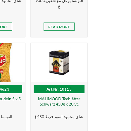
التونسا برغل مع شعيرية 900
شاي محمود اخضر 0
غ
MORE
READ MORE
14623
Art.Nr: 10113
udeln 5 x 5
MAHMOOD Teeblätter
Schwarz 450g x 20 St.
شاي محمود اسود فرط 450غ
التونسا ش