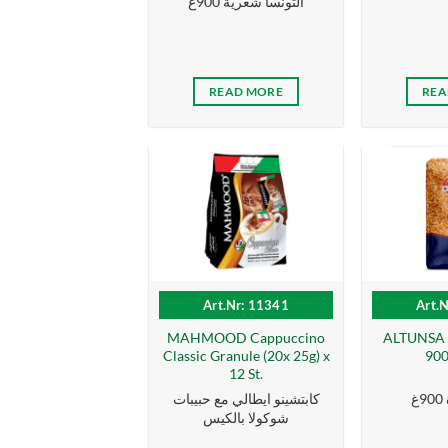
التونسا شعرية 900غ
READ MORE
REA
Art.Nr: 11341
Art.
MAHMOOD Cappuccino
ALTUNSA 
Classic Granule (20x 25g) x
900
12 St.
غ
كابتشينو ايطالي مع حبيبات
شوكولا بالكيس