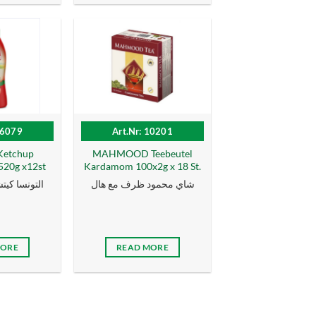
16079
Art.Nr: 10201
Ketchup
MAHMOOD Teebeutel
520g x12st
Kardamom 100x2g x 18 St.
شاي محمود ظرف مع هال
التونسا كيتشا
MORE
READ MORE