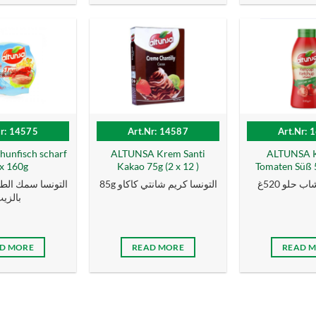
Nr: 14575
Art.Nr: 14587
Art.Nr: 
unfisch scharf
ALTUNSA Krem Santi
ALTUNSA 
x 160g
Kakao 75g (2 x 12 )
Tomaten Süß 
ب حلو 520غ
85g التونسا كریم شانتي كاكاو
بالزی
D MORE
READ MORE
READ 