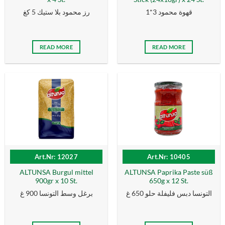
قهوة محمود 3*1
رز محمود بلا ستيك 5 كغ
READ MORE
READ MORE
Art.Nr: 12027
Art.Nr: 10405
ALTUNSA Burgul mittel
ALTUNSA Paprika Paste süß
900gr x 10 St.
650g x 12 St.
التونسا دبس فليفلة حلو 650 غ
برغل وسط التونسا 900 غ