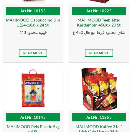
Art.Nr: 10153
Art.Nr: 10225
MAHMOOD Cappuccino 3 in
MAHMOOD Teeblätter
1 (24x18g) x 24 St.
Kardamom 450g x 20 St.
شاي محمود فرط مع هال 450 غ
قهوة محمود 3*1
READ MORE
READ MORE
Art.Nr: 10145
Art.Nr: 11263
MAHMOOD Reis Plastic 5kg
MAHMOOD Kaffee 3 in 1
x 4 St.
Stick (24x18gr) x 24 St.