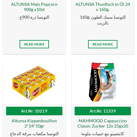
ALTUNSA Mais Popcorn
ALTUNSA Thunfisch in Öl 24
900g x10st
x 160g.
160g. التونسا سمك الطون
التونسا ذرة 900غ
بالزیت
READ MORE
READ MORE
Art.Nr: 10219
Art.Nr: 11339
Altunsa Kippenbouillon
MAHMOOD Cappuccino
2*24*10gr
Classic Zucker 12x 25gx20
كابتشينو مع حبيبات ملونة
التونسا مكعبات مرقة الدجاج