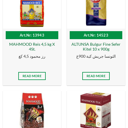
Art.Nr: 13943
Art.Nr: 14523
MAHMOOD Reis 4,5 kg X
ALTUNSA Bulgur Fine Sefer
4St.
Kitel 10 x 900g
التونسا جريش كبة 900غ
رز محمود 4,5 كغ
READ MORE
READ MORE