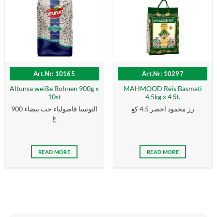
Art.Nr: 10165
Art.Nr: 10297
Altunsa weiße Bohnen 900g x
MAHMOOD Reis Basmati
10st
4,5kg x 4 St.
رز محمود اخضر 4.5 كغ
التونسا فاصولياء حب بيضاء 900
غ
READ MORE
READ MORE