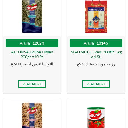
Art.Nr: 12023
Art.Nr: 10145
ALTUNSA Grüne Linsen
MAHMOOD Reis Plastic 5kg
900gr x10 St.
x 4 St.
رز محمود بلا ستيك 5 كغ
التونسا عدس اخضر 900 غ
READ MORE
READ MORE