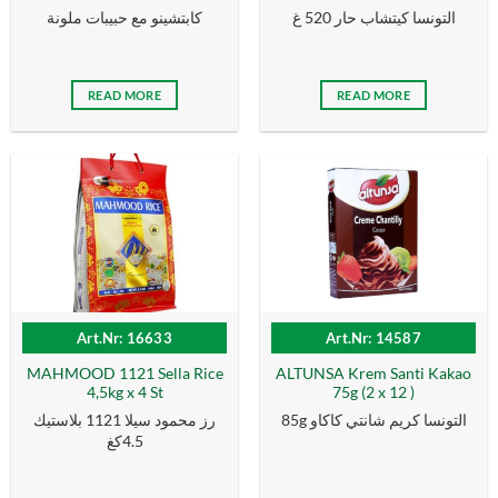
التونسا كيتشاب حار 520 غ
كابتشينو مع حبيبات ملونة
READ MORE
READ MORE
Art.Nr: 16633
Art.Nr: 14587
MAHMOOD 1121 Sella Rice
ALTUNSA Krem Santi Kakao
4,5kg x 4 St
75g (2 x 12 )
85g التونسا كریم شانتي كاكاو
رز محمود سيلا 1121 بلاستيك
4.5كغ