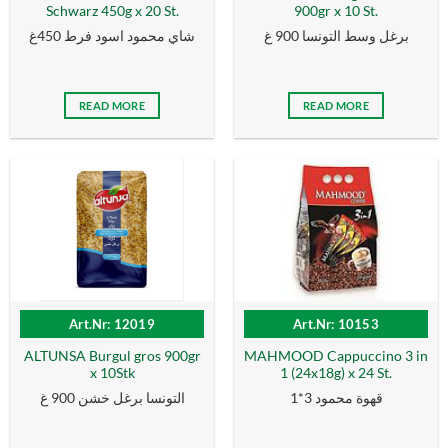
Schwarz 450g x 20 St.
900gr x 10 St.
برغل وسط التونسا 900 غ
شاي محمود اسود فرط 450غ
READ MORE
READ MORE
Art.Nr: 12019
Art.Nr: 10153
ALTUNSA Burgul gros 900gr
MAHMOOD Cappuccino 3 in
x 10Stk
1 (24x18g) x 24 St.
قهوة محمود 3*1
التونسا برغل خشن 900 غ