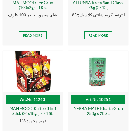
MAHMOOD Tee Grün
ALTUNSA Krem Santi Classi
(100x2g) x 18 st
75g (2×12 )
85g التونسا كریم شانتي كلاسیك
شاي محمود اخضر 100 ظرف
READ MORE
READ MORE
Art.Nr: 11263
Art.Nr: 10251
MAHMOOD Kaffee 3 in 1
YERBA MATE Kharta Grün
Stick (24x18gr) x 24 St.
250g x 20 St.
قهوة محمود 3*1