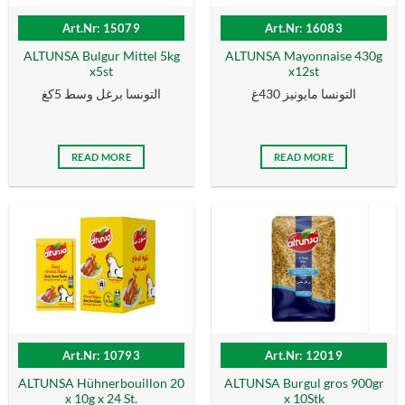
Art.Nr: 15079
Art.Nr: 16083
ALTUNSA Bulgur Mittel 5kg
ALTUNSA Mayonnaise 430g
x5st
x12st
التونسا مايونيز 430غ
التونسا برغل وسط 5كغ
READ MORE
READ MORE
Art.Nr: 10793
Art.Nr: 12019
ALTUNSA Hühnerbouillon 20
ALTUNSA Burgul gros 900gr
x 10g x 24 St.
x 10Stk