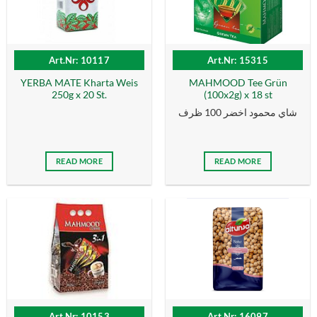
Art.Nr: 10117
Art.Nr: 15315
YERBA MATE Kharta Weis
MAHMOOD Tee Grün
250g x 20 St.
(100x2g) x 18 st
شاي محمود اخضر 100 ظرف
READ MORE
READ MORE
Art.Nr: 10153
Art.Nr: 16097