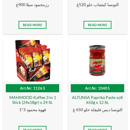
التونسا كيتشاب حلو 520غ
رزمحمود سيلا 900غ
READ MORE
READ MORE
Art.Nr: 11263
Art.Nr: 10405
MAHMOOD Kaffee 3 in 1
ALTUNSA Paprika Paste süß
Stick (24x18gr) x 24 St.
650g x 12 St.
التونسا دبس فليفلة حلو 650 غ
قهوة محمود 3*1
READ MORE
READ MORE