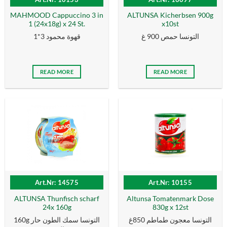
MAHMOOD Cappuccino 3 in
ALTUNSA Kicherbsen 900g
1 (24x18g) x 24 St.
x10st
التونسا حمص 900 غ
قهوة محمود 3*1
READ MORE
READ MORE
Art.Nr: 14575
Art.Nr: 10155
ALTUNSA Thunfisch scharf
Altunsa Tomatenmark Dose
24x 160g
830g x 12st
التونسا معجون طماطم 850غ
160g التونسا سمك الطون حار