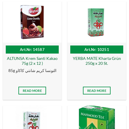
Art.Nr: 14587
Art.Nr: 10251
ALTUNSA Krem Santi Kakao
YERBA MATE Kharta Grün
75g (2 x 12 )
250g x 20 St.
85g التونسا كریم شانتي كاكاو
READ MORE
READ MORE