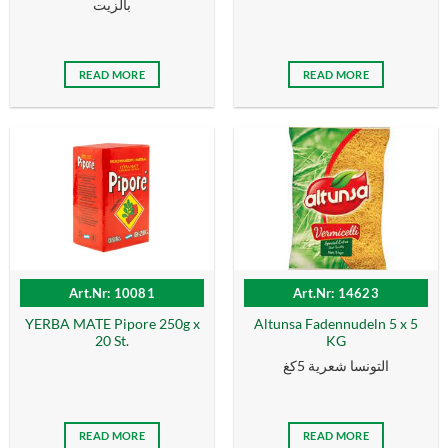
بالزیت
READ MORE
READ MORE
Art.Nr: 10081
Art.Nr: 14623
YERBA MATE Pipore 250g x
Altunsa Fadennudeln 5 x 5
20 St.
KG
التونسا شعرية 5كغ
READ MORE
READ MORE