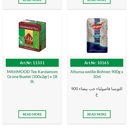
Art.Nr: 11331
Art.Nr: 10165
MAHMOOD Tee Kardamom
Altunsa weiße Bohnen 900g x
Grüne Buetel (100x2gr) x 18
10st
St.
التونسا فاصولياء حب بيضاء 900
غ
READ MORE
READ MORE