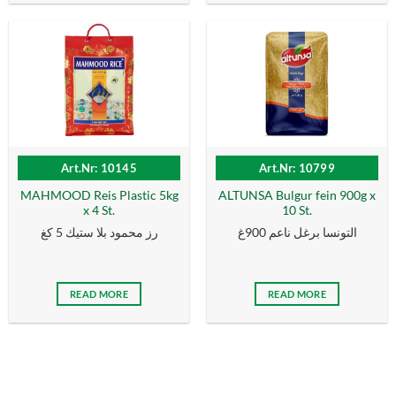
Art.Nr: 10145
Art.Nr: 10799
MAHMOOD Reis Plastic 5kg
ALTUNSA Bulgur fein 900g x
x 4 St.
10 St.
التونسا برغل ناعم 900غ
رز محمود بلا ستيك 5 كغ
READ MORE
READ MORE