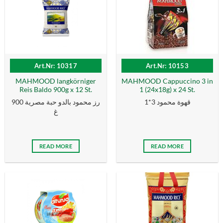
Art.Nr: 10317
Art.Nr: 10153
MAHMOOD langkörniger
MAHMOOD Cappuccino 3 in
Reis Baldo 900g x 12 St.
1 (24x18g) x 24 St.
قهوة محمود 3*1
رز محمود بالدو حبة مصرية 900
غ
READ MORE
READ MORE