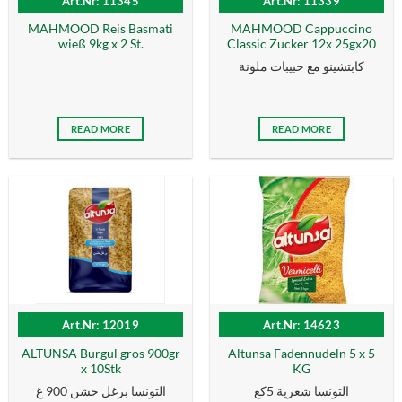
Art.Nr: 11345
Art.Nr: 11339
MAHMOOD Reis Basmati
MAHMOOD Cappuccino
wieß 9kg x 2 St.
Classic Zucker 12x 25gx20
كابتشينو مع حبيبات ملونة
READ MORE
READ MORE
Art.Nr: 12019
Art.Nr: 14623
ALTUNSA Burgul gros 900gr
Altunsa Fadennudeln 5 x 5
x 10Stk
KG
التونسا شعرية 5كغ
التونسا برغل خشن 900 غ