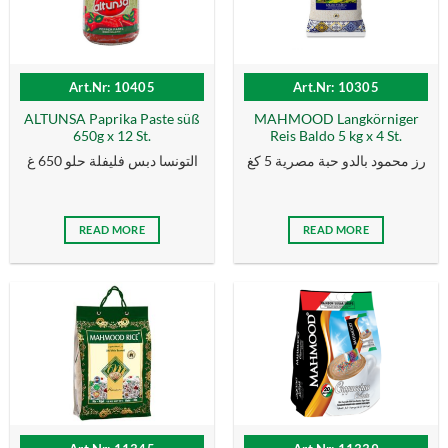
Art.Nr: 10405
Art.Nr: 10305
ALTUNSA Paprika Paste süß
MAHMOOD Langkörniger
650g x 12 St.
Reis Baldo 5 kg x 4 St.
رز محمود بالدو حبة مصرية 5 كغ
التونسا دبس فليفلة حلو 650 غ
READ MORE
READ MORE