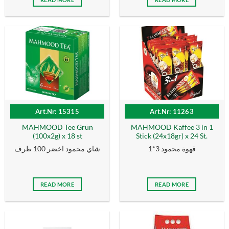
Art.Nr: 15315
Art.Nr: 11263
MAHMOOD Tee Grün
MAHMOOD Kaffee 3 in 1
(100x2g) x 18 st
Stick (24x18gr) x 24 St.
قهوة محمود 3*1
شاي محمود اخضر 100 ظرف
READ MORE
READ MORE