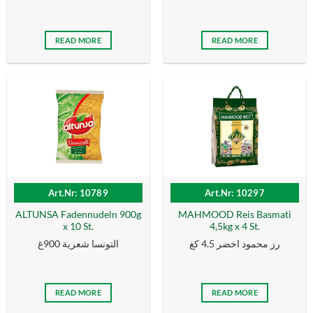
READ MORE
READ MORE
Art.Nr: 10789
Art.Nr: 10297
ALTUNSA Fadennudeln 900g
MAHMOOD Reis Basmati
x 10 St.
4,5kg x 4 St.
رز محمود اخضر 4.5 كغ
التونسا شعرية 900غ
READ MORE
READ MORE