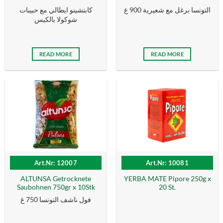
التونسا برغل مع شعيرية 900 غ
كابتشينو ايطالي مع حبيبات
شوكولا بالكيس
READ MORE
READ MORE
Art.Nr: 12007
Art.Nr: 10081
ALTUNSA Getrocknete
YERBA MATE Pipore 250g x
Saubohnen 750gr x 10Stk
20 St.
فول ناشف التونسا 750 غ