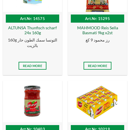
Art.Nr: 14575
Art.Nr: 15295
ALTUNSA Thunfisch scharf
MAHMOOD Reis Sella
24x 160g
Basmati 9kg x2st
رز محمود 9 كغ
160g التونسا سمك الطون حار
بالزیت
READ MORE
READ MORE
Art.Nr: 10403
Art.Nr: 10219