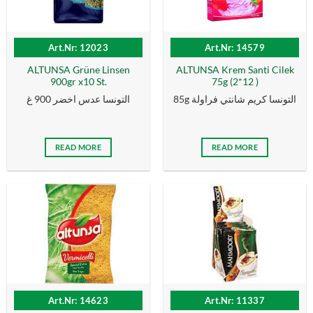
Art.Nr: 12023
Art.Nr: 14579
ALTUNSA Grüne Linsen
ALTUNSA Krem Santi Cilek
900gr x10 St.
75g (2*12 )
85g التونسا كریم شانتي فراولة
التونسا عدس اخضر 900 غ
READ MORE
READ MORE
Art.Nr: 14623
Art.Nr: 11337