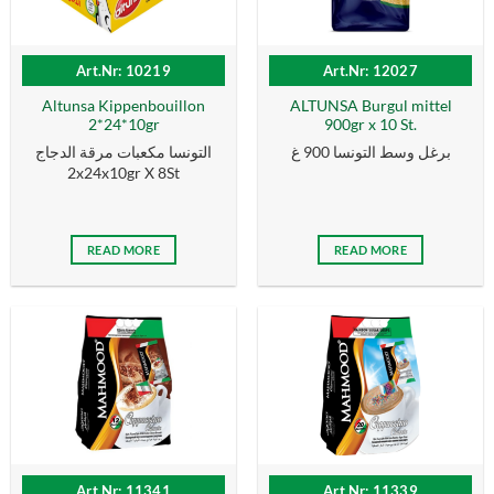
Art.Nr: 10219
Art.Nr: 12027
Altunsa Kippenbouillon
ALTUNSA Burgul mittel
2*24*10gr
900gr x 10 St.
برغل وسط التونسا 900 غ
التونسا مكعبات مرقة الدجاج
2x24x10gr X 8St
READ MORE
READ MORE
Art.Nr: 11341
Art.Nr: 11339