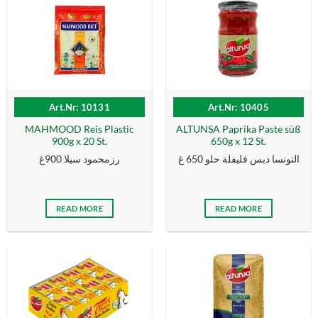
Art.Nr: 10131
Art.Nr: 10405
MAHMOOD Reis Plastic
ALTUNSA Paprika Paste süß
900g x 20 St.
650g x 12 St.
التونسا دبس فليفلة حلو 650 غ
رزمحمود سيلا 900غ
READ MORE
READ MORE