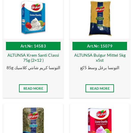
Art.Nr: 14583
Art.Nr: 15079
ALTUNSA Krem Santi Classi
ALTUNSA Bulgur Mittel 5kg
75g (2×12 )
x5st
التونسا برغل وسط 5كغ
85g التونسا كریم شانتي كلاسیك
READ MORE
READ MORE