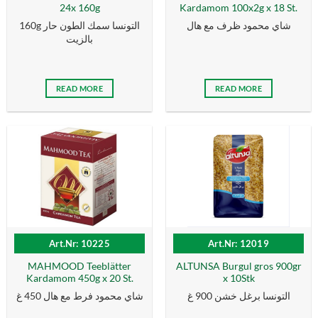
24x 160g
Kardamom 100x2g x 18 St.
شاي محمود ظرف مع هال
160g التونسا سمك الطون حار
بالزیت
READ MORE
READ MORE
Art.Nr: 10225
Art.Nr: 12019
MAHMOOD Teeblätter
ALTUNSA Burgul gros 900gr
Kardamom 450g x 20 St.
x 10Stk
التونسا برغل خشن 900 غ
شاي محمود فرط مع هال 450 غ