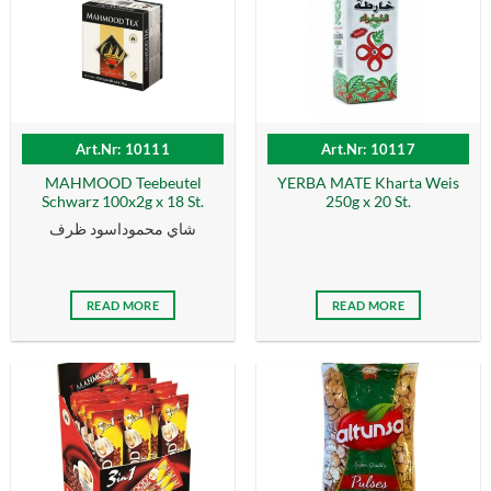
Art.Nr: 10111
Art.Nr: 10117
MAHMOOD Teebeutel
YERBA MATE Kharta Weis
Schwarz 100x2g x 18 St.
250g x 20 St.
شاي محموداسود ظرف
READ MORE
READ MORE