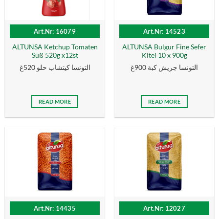
Art.Nr: 16079
Art.Nr: 14523
ALTUNSA Ketchup Tomaten
ALTUNSA Bulgur Fine Sefer
Süß 520g x12st
Kitel 10 x 900g
التونسا جريش كبة 900غ
التونسا كيتشاب حلو 520غ
READ MORE
READ MORE
Art.Nr: 14435
Art.Nr: 12027