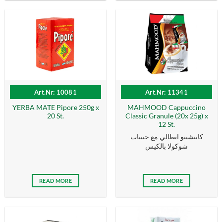
Art.Nr: 10081
Art.Nr: 11341
YERBA MATE Pipore 250g x
MAHMOOD Cappuccino
20 St.
Classic Granule (20x 25g) x
12 St.
كابتشينو ايطالي مع حبيبات
شوكولا بالكيس
READ MORE
READ MORE