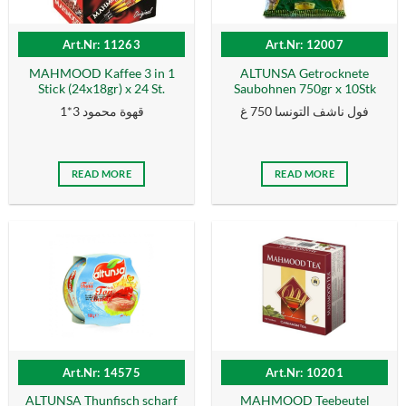
Art.Nr: 11263
Art.Nr: 12007
MAHMOOD Kaffee 3 in 1
ALTUNSA Getrocknete
Stick (24x18gr) x 24 St.
Saubohnen 750gr x 10Stk
فول ناشف التونسا 750 غ
قهوة محمود 3*1
READ MORE
READ MORE
Art.Nr: 14575
Art.Nr: 10201
ALTUNSA Thunfisch scharf
MAHMOOD Teebeutel