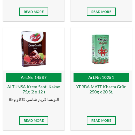
READ MORE
READ MORE
Art.Nr: 14587
Art.Nr: 10251
ALTUNSA Krem Santi Kakao
YERBA MATE Kharta Grün
75g (2 x 12 )
250g x 20 St.
85g التونسا كریم شانتي كاكاو
READ MORE
READ MORE