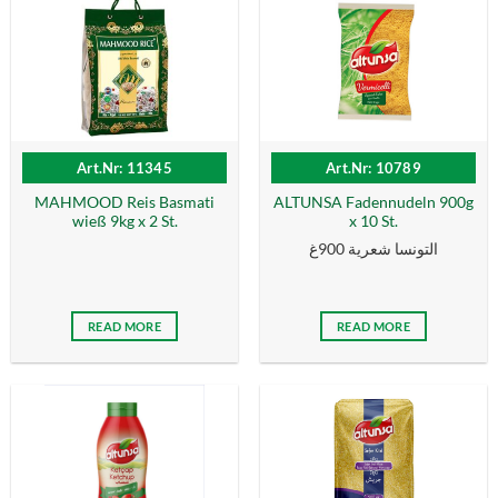
Art.Nr: 11345
Art.Nr: 10789
MAHMOOD Reis Basmati
ALTUNSA Fadennudeln 900g
wieß 9kg x 2 St.
x 10 St.
التونسا شعرية 900غ
READ MORE
READ MORE