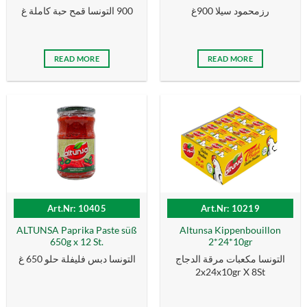
رزمحمود سيلا 900غ
900 التونسا قمح حبة كاملة غ
READ MORE
READ MORE
Art.Nr: 10405
Art.Nr: 10219
ALTUNSA Paprika Paste süß
Altunsa Kippenbouillon
650g x 12 St.
2*24*10gr
التونسا مكعبات مرقة الدجاج
التونسا دبس فليفلة حلو 650 غ
2x24x10gr X 8St