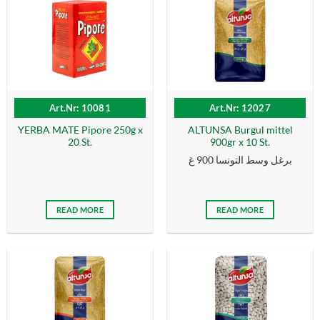
Art.Nr: 10081
Art.Nr: 12027
YERBA MATE Pipore 250g x
ALTUNSA Burgul mittel
20 St.
900gr x 10 St.
برغل وسط التونسا 900 غ
READ MORE
READ MORE