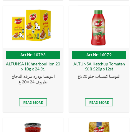
Art.Nr: 10793
Art.Nr: 16079
ALTUNSA Hühnerbouillon 20
ALTUNSA Ketchup Tomaten
x 10g x 24 St.
Süß 520g x12st
التونسا كيتشاب حلو 520غ
التونسا بودرة مرقة الدجاج
ظروف 24 ×20 غ
READ MORE
READ MORE