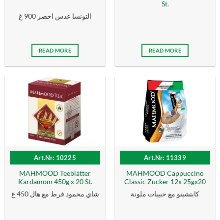
St.
التونسا عدس اخضر 900 غ
READ MORE
READ MORE
Art.Nr: 10225
Art.Nr: 11339
MAHMOOD Teeblätter
MAHMOOD Cappuccino
Kardamom 450g x 20 St.
Classic Zucker 12x 25gx20
كابتشينو مع حبيبات ملونة
شاي محمود فرط مع هال 450 غ