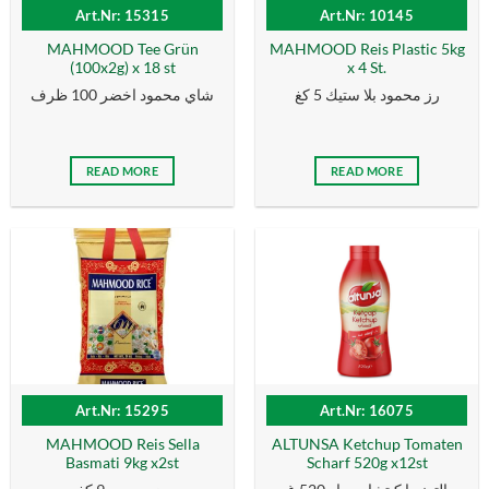
Art.Nr: 15315
Art.Nr: 10145
MAHMOOD Tee Grün
MAHMOOD Reis Plastic 5kg
(100x2g) x 18 st
x 4 St.
رز محمود بلا ستيك 5 كغ
شاي محمود اخضر 100 ظرف
READ MORE
READ MORE
Art.Nr: 15295
Art.Nr: 16075
MAHMOOD Reis Sella
ALTUNSA Ketchup Tomaten
Basmati 9kg x2st
Scharf 520g x12st