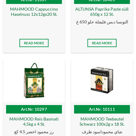
MAHMOOD Cappuccino
ALTUNSA Paprika Paste süß
Haselnuss 12x12gx20 St.
650g x 12 St.
التونسا دبس فليفلة حلو 650 غ
READ MORE
READ MORE
Art.Nr: 10297
Art.Nr: 10111
MAHMOOD Reis Basmati
MAHMOOD Teebeutel
4,5kg x 4 St.
Schwarz 100x2g x 18 St.
شاي محموداسود ظرف
رز محمود اخضر 4.5 كغ