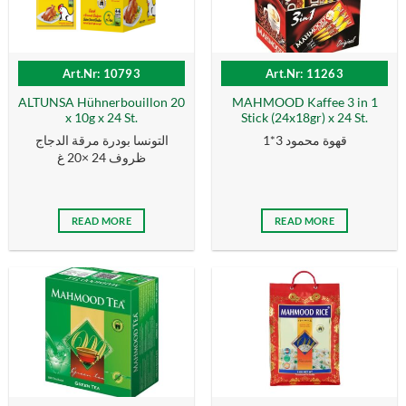
Art.Nr: 10793
Art.Nr: 11263
ALTUNSA Hühnerbouillon 20
MAHMOOD Kaffee 3 in 1
x 10g x 24 St.
Stick (24x18gr) x 24 St.
قهوة محمود 3*1
التونسا بودرة مرقة الدجاج
ظروف 24 ×20 غ
READ MORE
READ MORE