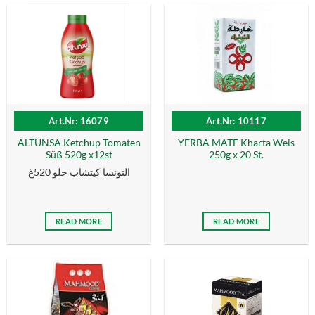
Art.Nr: 16079
Art.Nr: 10117
ALTUNSA Ketchup Tomaten
YERBA MATE Kharta Weis
Süß 520g x12st
250g x 20 St.
التونسا كيتشاب حلو 520غ
READ MORE
READ MORE