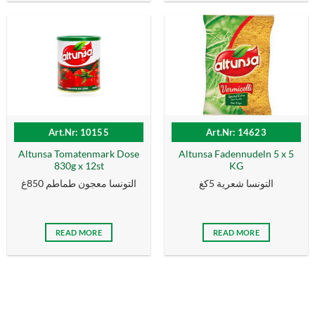
Art.Nr: 10155
Art.Nr: 14623
Altunsa Tomatenmark Dose
Altunsa Fadennudeln 5 x 5
830g x 12st
KG
التونسا شعرية 5كغ
التونسا معجون طماطم 850غ
READ MORE
READ MORE