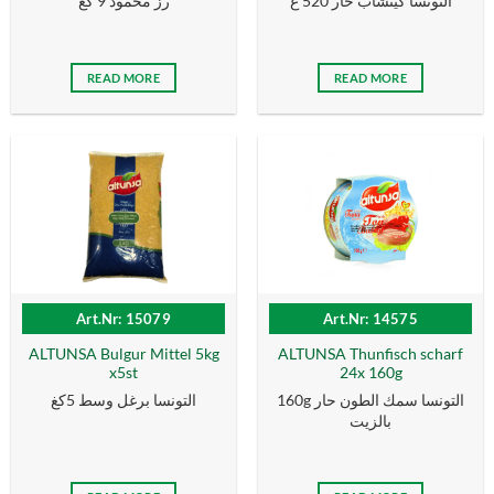
التونسا كيتشاب حار 520 غ
رز محمود 9 كغ
READ MORE
READ MORE
Art.Nr: 15079
Art.Nr: 14575
ALTUNSA Bulgur Mittel 5kg
ALTUNSA Thunfisch scharf
x5st
24x 160g
160g التونسا سمك الطون حار
التونسا برغل وسط 5كغ
بالزیت