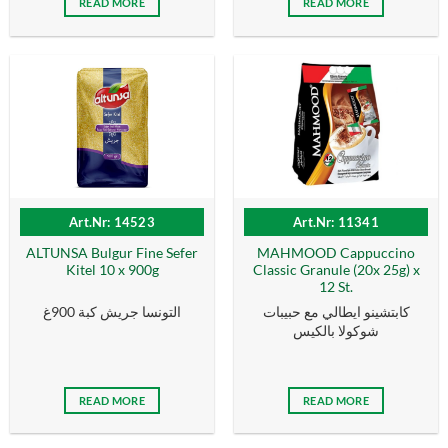
READ MORE
READ MORE
Art.Nr: 14523
Art.Nr: 11341
ALTUNSA Bulgur Fine Sefer
MAHMOOD Cappuccino
Kitel 10 x 900g
Classic Granule (20x 25g) x
12 St.
كابتشينو ايطالي مع حبيبات
التونسا جريش كبة 900غ
شوكولا بالكيس
READ MORE
READ MORE