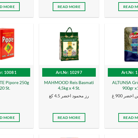
D MORE
READ MORE
READ 
Nr: 10081
Art.Nr: 10297
Art.Nr: 
E Pipore 250g
MAHMOOD Reis Basmati
ALTUNSA Grü
20 St.
4,5kg x 4 St.
900gr x1
خضر 900 غ
رز محمود اخضر 4.5 كغ
D MORE
READ MORE
READ 