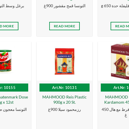
g لة حدة 650
التونسا قمح مقشور 900غ
برغل وسط التونسا 
D MORE
READ MORE
READ 
Nr: 10155
Art.Nr: 10131
Art.Nr: 
matenmark Dose
MAHMOOD Reis Plastic
MAHMOOD Te
g x 12st
900g x 20 St.
Kardamom 450
شاي محمود فرط مع هال 450
رزمحمود سيلا 900غ
التونسا معجون طما
غ