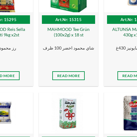
Nr: 15295
Art.Nr: 15315
Art.Nr: 
 Reis Sella
MAHMOOD Tee Grün
ALTUNSA Ma
i 9kg x2st
(100x2g) x 18 st
430g x
نيز 430غ
شاي محمود اخضر 100 ظرف
رز محمود 9 ك
D MORE
READ MORE
READ 