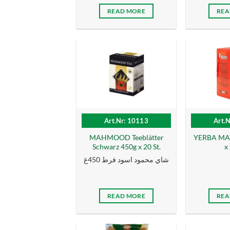
READ MORE
REA
Art.Nr: 10113
Art.
MAHMOOD Teeblätter
YERBA MAT
Schwarz 450g x 20 St.
x 
شاي محمود اسود فرط 450غ
READ MORE
REA