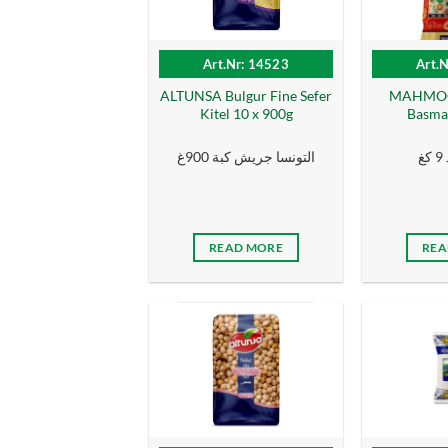
Art.Nr: 14523
Art.
ALTUNSA Bulgur Fine Sefer
MAHMOOD
Kitel 10 x 900g
Basmat
غ
التونسا جريش كبة 900غ
READ MORE
REA