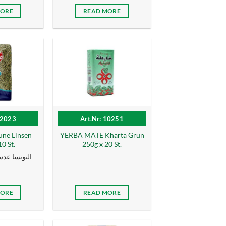
MORE
READ MORE
12023
Art.Nr: 10251
ne Linsen
YERBA MATE Kharta Grün
0 St.
250g x 20 St.
التونسا عدس ا
MORE
READ MORE