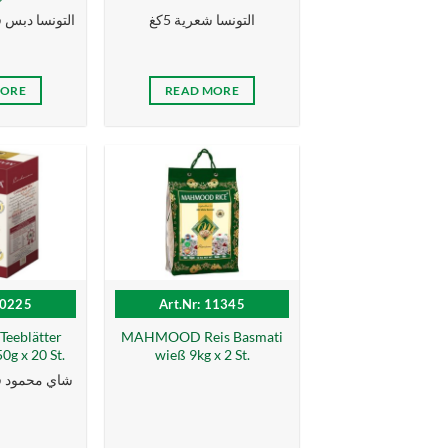
التونسا شعرية 5كغ
التونسا دبس فليف
MORE
READ MORE
10225
Art.Nr: 11345
eblätter
MAHMOOD Reis Basmati
g x 20 St.
wieß 9kg x 2 St.