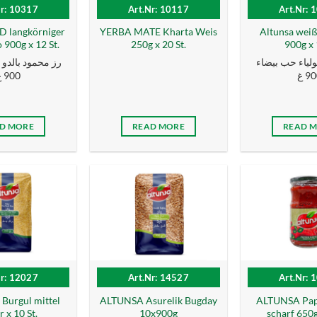
Nr: 10317
Art.Nr: 10117
Art.Nr: 
langkörniger
YERBA MATE Kharta Weis
Altunsa wei
 900g x 12 St.
250g x 20 St.
900g x 
ولياء حب بيضاء
رز محمود بالدو
900
900 غ
D MORE
READ MORE
READ 
Nr: 12027
Art.Nr: 14527
Art.Nr: 
Burgul mittel
ALTUNSA Asurelik Bugday
ALTUNSA Papr
 x 10 St.
10x900g
scharf 650g