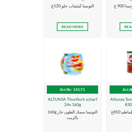
900 غ
التونسا كيتشاب حلو 520غ
READ MORE
REA
Art.Nr: 14575
Art.
ALTUNSA Thunfisch scharf
Altunsa To
24x 160g
830
طم 850غ
160g التونسا سمك الطون حار
بالزیت