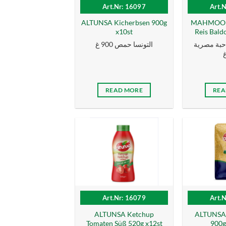
Art.Nr: 16097
Art.
ALTUNSA Kicherbsen 900g
MAHMOOD 
x10st
Reis Baldo
 حبة مصرية
التونسا حمص 900 غ
READ MORE
REA
Art.Nr: 16079
Art.
ALTUNSA Ketchup
ALTUNSA 
Tomaten Süß 520g x12st
900gr