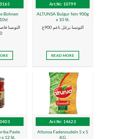
10165
Art.Nr: 10799
ße Bohnen
ALTUNSA Bulgur fein 900g
10st
x 10 St.
التونسا برغل ناعم 900غ
التونسا فاص
 غ
MORE
READ MORE
10403
Art.Nr: 14623
ika Paste
Altunsa Fadennudeln 5 x 5
 x 12 St.
KG