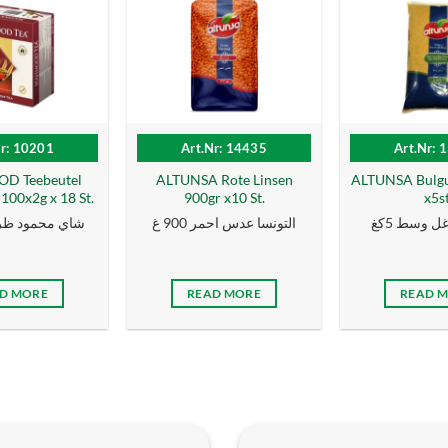
Nr: 10201
Art.Nr: 14435
Art.Nr: 
 Teebeutel
ALTUNSA Rote Linsen
ALTUNSA Bulgur
00x2g x 18 St.
900gr x10 St.
x5s
غل وسط 5كغ
التونسا عدس احمر 900 غ
شاي محمود ظر
D MORE
READ MORE
READ 