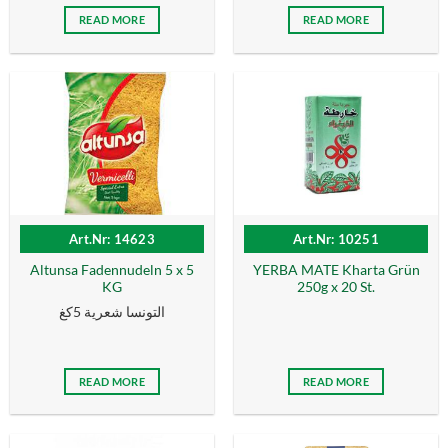
READ MORE
READ MORE
Art.Nr: 14623
Art.Nr: 10251
Altunsa Fadennudeln 5 x 5
YERBA MATE Kharta Grün
KG
250g x 20 St.
التونسا شعرية 5كغ
READ MORE
READ MORE