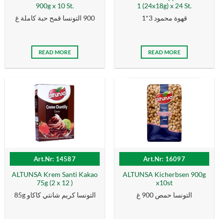
900g x 10 St.
1 (24x18g) x 24 St.
قهوة محمود 3*1
900 التونسا قمح حبة كاملة غ
READ MORE
READ MORE
Art.Nr: 14587
Art.Nr: 16097
ALTUNSA Krem Santi Kakao
ALTUNSA Kicherbsen 900g
75g (2 x 12 )
x10st
التونسا حمص 900 غ
85g التونسا كریم شانتي كاكاو