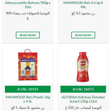
Altunsa weiße Bohnen 900g x
MAHMOOD Reis 4,5 kg X
10st
4St.
رز محمود 4,5 كغ
التونسا فاصولياء حب بيضاء 900
غ
READ MORE
READ MORE
Art.Nr: 10145
Art.Nr: 16075
MAHMOOD Reis Plastic 5kg
ALTUNSA Ketchup Tomaten
x 4 St.
Scharf 520g x12st
التونسا كيتشاب حار 520 غ
رز محمود بلا ستيك 5 كغ