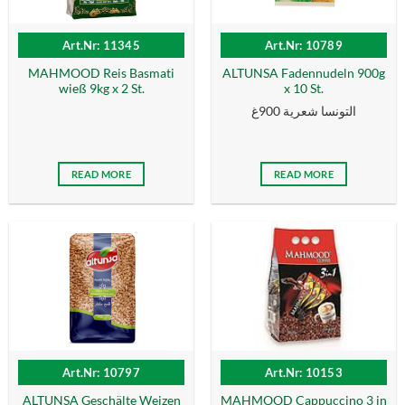
Art.Nr: 11345
Art.Nr: 10789
MAHMOOD Reis Basmati
ALTUNSA Fadennudeln 900g
wieß 9kg x 2 St.
x 10 St.
التونسا شعرية 900غ
READ MORE
READ MORE
Art.Nr: 10797
Art.Nr: 10153
ALTUNSA Geschälte Weizen
MAHMOOD Cappuccino 3 in