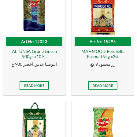
Art.Nr: 12023
Art.Nr: 15295
ALTUNSA Grüne Linsen
MAHMOOD Reis Sella
900gr x10 St.
Basmati 9kg x2st
رز محمود 9 كغ
التونسا عدس اخضر 900 غ
READ MORE
READ MORE