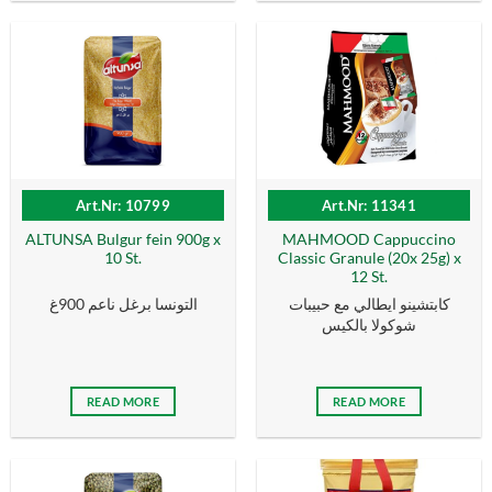
Art.Nr: 10799
Art.Nr: 11341
ALTUNSA Bulgur fein 900g x
MAHMOOD Cappuccino
10 St.
Classic Granule (20x 25g) x
12 St.
كابتشينو ايطالي مع حبيبات
التونسا برغل ناعم 900غ
شوكولا بالكيس
READ MORE
READ MORE