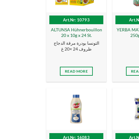
Art.Nr: 10793
Art.
ALTUNSA Hühnerbouillon
YERBA MAT
20 x 10g x 24 St.
250g
التونسا بودرة مرقة الدجاج
ظروف 24 ×20 غ
READ MORE
REA
Art.Nr: 16083
Art.