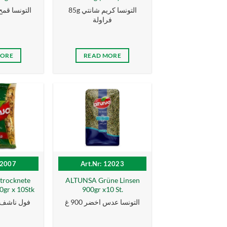
85g التونسا كریم شانتي
التونسا قمح 
فراولة
MORE
READ MORE
12007
Art.Nr: 12023
trocknete
ALTUNSA Grüne Linsen
gr x 10Stk
900gr x10 St.
التونسا عدس اخضر 900 غ
فول ناشف التو