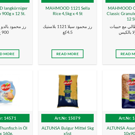
langkörniger
MAHMOOD 1121 Sella
MAHMOOD Ca
 900g x 12 St.
Rice 4,5kg x 4 St
Classic Granule
12 S
طالي مع حبيبات
رز محمود سيلا 1121 بلاستيك
رز محمود بالدو
ا بالكيس
4.5كغ
900 غ
D MORE
READ MORE
READ 
Nr: 14571
Art.Nr: 15079
Art.Nr: 
hunfisch in Öl
ALTUNSA Bulgur Mittel 5kg
ALTUNSA Asure
x 160g.
x5st
10x9