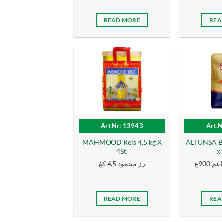
READ MORE
REA
Art.Nr: 13943
Art.
MAHMOOD Reis 4,5 kg X
ALTUNSA Bu
4St.
x 
 900غ
رز محمود 4,5 كغ
READ MORE
REA