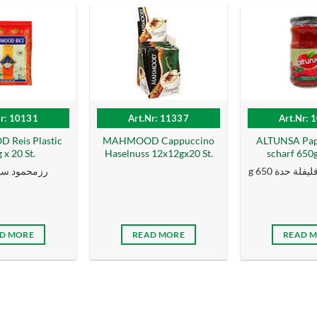
Nr: 10131
Art.Nr: 11337
Art.Nr: 
Reis Plastic
MAHMOOD Cappuccino
ALTUNSA Papr
 x 20 St.
Haselnuss 12x12gx20 St.
scharf 650g
g لة حدة 650
رزمحمود سيلا 00
D MORE
READ MORE
READ 