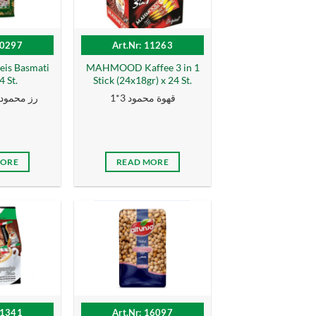
10297
Art.Nr: 11263
s Basmati
MAHMOOD Kaffee 3 in 1
4 St.
Stick (24x18gr) x 24 St.
قهوة محمود 3*1
رز محمود اخض
MORE
READ MORE
11341
Art.Nr: 16097