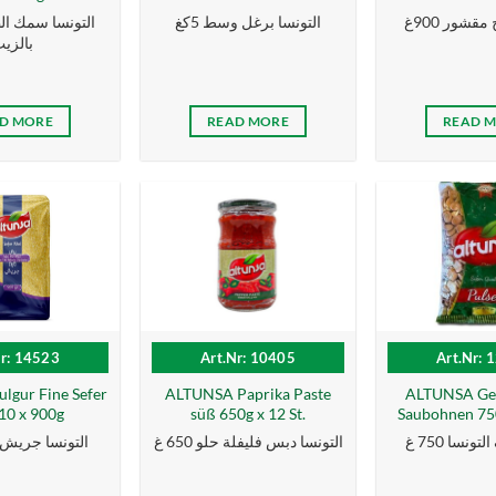
مقشور 900غ
التونسا برغل وسط 5كغ
بالزی
D MORE
READ MORE
READ 
Nr: 14523
Art.Nr: 10405
Art.Nr: 
lgur Fine Sefer
ALTUNSA Paprika Paste
ALTUNSA Ge
 10 x 900g
süß 650g x 12 St.
Saubohnen 750
نسا 750 غ
التونسا دبس فليفلة حلو 650 غ
التونسا جريش كبة