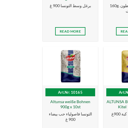
160g. التونسا سمك الطون
برغل وسط التونسا 900 غ
ت
READ MORE
REA
Art.Nr: 10165
Art.
Altunsa weiße Bohnen
ALTUNSA Bu
900g x 10st
Kitel
 900غ
التونسا فاصولياء حب بيضاء
900 غ