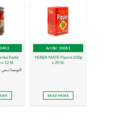
10403
Art.Nr: 10081
ika Paste
YERBA MATE Pipore 250g
 x 12 St.
x 20 St.
التونسا دبس فليف
MORE
READ MORE