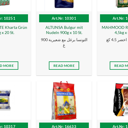
Nr: 10251
Art.Nr: 10301
Art.Nr: 
E Kharta Grün
ALTUNSA Bulgur mit
MAHMOOD Rei
 x 20 St.
Nudeln 900g x 10 St.
4,5kg x 
ر 4.5 كغ
التونسا برغل مع شعيرية 900
غ
D MORE
READ MORE
READ 
Nr: 10317
Art.Nr: 16633
Art.Nr: 