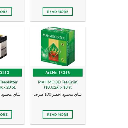
MORE
READ MORE
10113
Art.Nr: 15315
eblätter
MAHMOOD Tee Grün
 x 20 St.
(100x2g) x 18 st
شاي محمود اخضر 100 ظرف
شاي محمود اسو
MORE
READ MORE