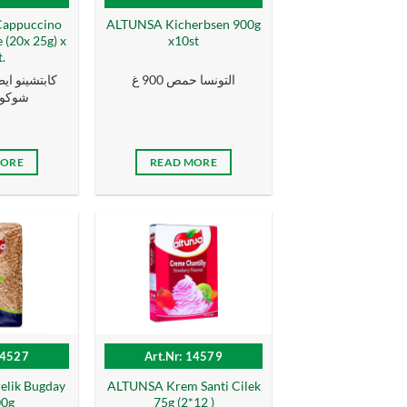
ppuccino
ALTUNSA Kicherbsen 900g
 (20x 25g) x
x10st
t.
التونسا حمص 900 غ
كابتشينو اي
شوكول
MORE
READ MORE
14527
Art.Nr: 14579
lik Bugday
ALTUNSA Krem Santi Cilek
00g
75g (2*12 )