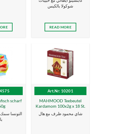
كابتشينو ايطالي مع حبيبات
شوكولا بالكيس
MORE
READ MORE
14575
Art.Nr: 10201
isch scharf
MAHMOOD Teebeutel
60g
Kardamom 100x2g x 18 St.
شاي محمود ظرف مع هال
با