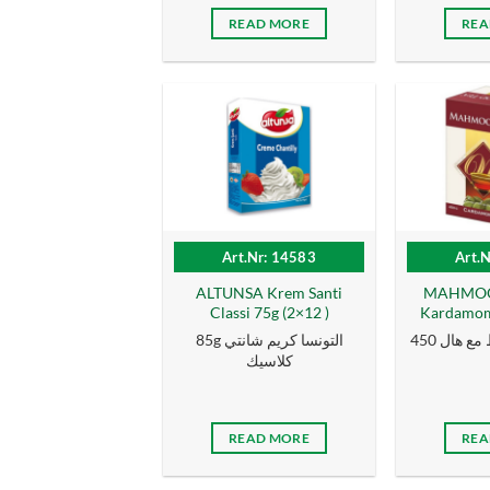
READ MORE
REA
Art.Nr: 14583
Art.
ALTUNSA Krem Santi
MAHMOOD
Classi 75g (2×12 )
Kardamom 
شاي محمود فرط مع هال 450
85g التونسا كریم شانتي
كلاسیك
READ MORE
REA