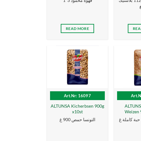
رز محمود سيلا 1121 بلاستيك
قهوة محمود 3*1
READ MORE
REA
Art.Nr: 16097
Art.
ALTUNSA Kicherbsen 900g
ALTUNSA
x10st
Weizen 9
التونسا حمص 900 غ