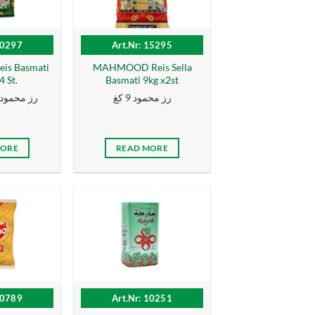
10297
Art.Nr: 15295
s Basmati
MAHMOOD Reis Sella
4 St.
Basmati 9kg x2st
رز محمود 9 كغ
رز محمود اخض
MORE
READ MORE
10789
Art.Nr: 10251