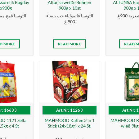
surelik Bugday
Altunsa weiße Bohnen
ALTUNSA Fa
x900g
900g x 10st
900g x 1
ية 900غ
التونسا فاصولياء حب بيضاء
التونسا قمح مقشور
900 غ
D MORE
READ MORE
READ 
Nr: 16633
Art.Nr: 11263
Art.Nr: 
 1121 Sella
MAHMOOD Kaffee 3 in 1
MAHMOOD Rei
,5kg x 4 St
Stick (24x18gr) x 24 St.
wieß 9kg 