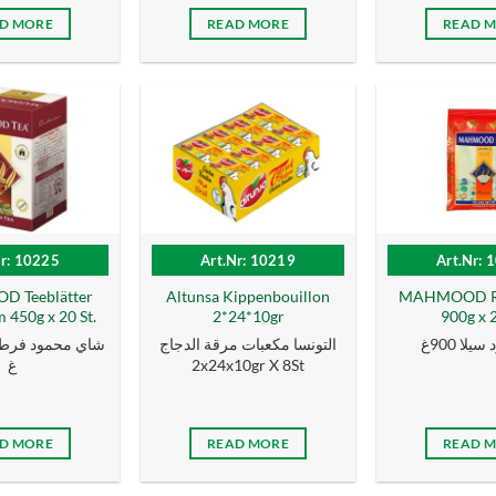
D MORE
READ MORE
READ 
Nr: 10225
Art.Nr: 10219
Art.Nr: 
 Teeblätter
Altunsa Kippenbouillon
MAHMOOD Rei
450g x 20 St.
2*24*10gr
900g x 2
لا 900غ
التونسا مكعبات مرقة الدجاج
غ
2x24x10gr X 8St
D MORE
READ MORE
READ 