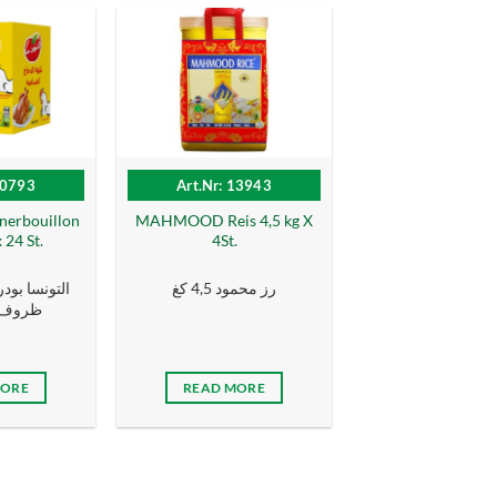
10793
Art.Nr: 13943
erbouillon
MAHMOOD Reis 4,5 kg X
 24 St.
4St.
رز محمود 4,5 كغ
التونسا بود
ظروف 24 ×20 
MORE
READ MORE