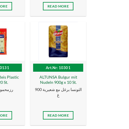
MORE
READ MORE
10131
Art.Nr: 10301
s Plastic
ALTUNSA Bulgur mit
0 St.
Nudeln 900g x 10 St.
التونسا برغل مع شعيرية 900
رزمحمود سي
غ
MORE
READ MORE