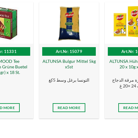
Nr: 11331
Art.Nr: 15079
Art.Nr: 
OOD Tee
ALTUNSA Bulgur Mittel 5kg
ALTUNSA Hühn
Grüne Buetel
x5st
20 x 10g x
r) x 18 St.
رة مرقة الدجاج
التونسا برغل وسط 5كغ
غ
D MORE
READ MORE
READ 