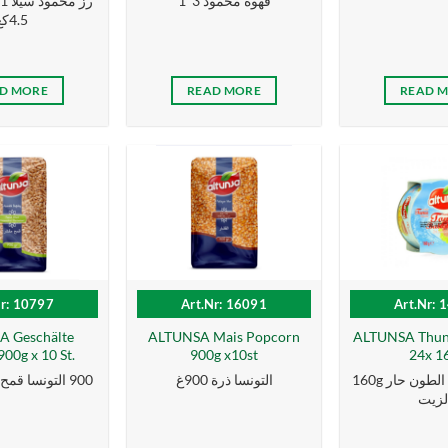
قهوة محمود 3*1
4.5كغ
D MORE
READ MORE
READ 
Nr: 10797
Art.Nr: 16091
Art.Nr: 
 Geschälte
ALTUNSA Mais Popcorn
ALTUNSA Thunf
00g x 10 St.
900g x10st
24x 1
160g التونسا سمك الطون حار
التونسا ذرة 900غ
900 التونسا قمح حبة كاملة غ
لزیت