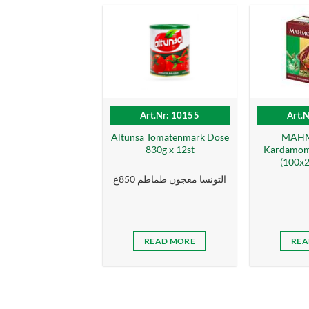
Art.Nr: 10155
Art.
Altunsa Tomatenmark Dose
MAHM
830g x 12st
Kardamom 
(100x2g
التونسا معجون طماطم 850غ
READ MORE
REA