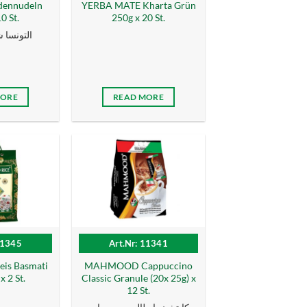
dennudeln
YERBA MATE Kharta Grün
0 St.
250g x 20 St.
التونسا شعر
MORE
READ MORE
11345
Art.Nr: 11341
s Basmati
MAHMOOD Cappuccino
x 2 St.
Classic Granule (20x 25g) x
12 St.