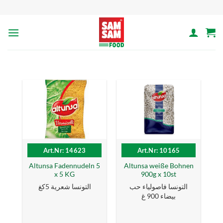
Skip
to
content
Art.Nr: 14623
Art.Nr: 10165
Altunsa Fadennudeln 5
Altunsa weiße Bohnen
x 5 KG
900g x 10st
التونسا فاصولياء حب
التونسا شعرية 5كغ
بيضاء 900 غ