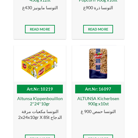
430g x12st
Popcorn 900g x10st
التونسا ذرة 900غ
التونسا مايونيز 430غ
READ MORE
READ MORE
Art.Nr: 10219
Art.Nr: 16097
Altunsa Kippenbouillon
ALTUNSA Kicherbsen
2*24*10gr
900g x10st
التونسا حمص 900 غ
التونسا مكعبات مرقة
الدجاج 2x24x10gr X 8St